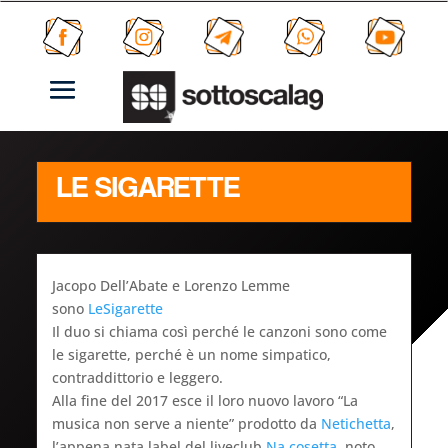
LE SIGARETTE
Jacopo Dell’Abate e Lorenzo Lemme
sono
LeSigarette
Il duo si chiama così perché le canzoni sono come
le sigarette, perché è un nome simpatico,
contraddittorio e leggero.
Alla fine del 2017 esce il loro nuovo lavoro “La
musica non serve a niente” prodotto da
Netichetta
,
l’appena nata label del liveclub
Na cosetta
, noto