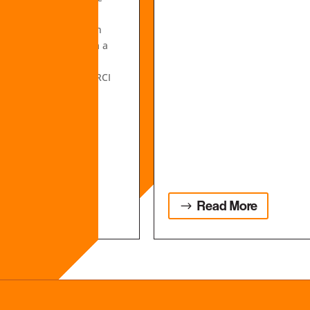
riginale con
ttito in sala a
n tessera ARCI
194, Latina
Read More