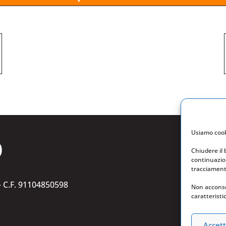
Usiamo cooki
Chiudere il
continuazion
tracciamento
 C.F. 91104850598
Non acconse
caratteristi
Accett