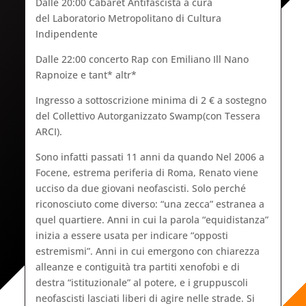
Dalle 20:00 Cabaret Antifascista a cura
del Laboratorio Metropolitano di Cultura
Indipendente
Dalle 22:00 concerto Rap con Emiliano Ill Nano
Rapnoize e tant* altr*
Ingresso a sottoscrizione minima di 2 € a sostegno
del Collettivo Autorganizzato Swamp(con Tessera
ARCI).
Sono infatti passati 11 anni da quando Nel 2006 a
Focene, estrema periferia di Roma, Renato viene
ucciso da due giovani neofascisti. Solo perché
riconosciuto come diverso: “una zecca” estranea a
quel quartiere. Anni in cui la parola “equidistanza”
inizia a essere usata per indicare “opposti
estremismi”. Anni in cui emergono con chiarezza
alleanze e contiguità tra partiti xenofobi e di
destra “istituzionale” al potere, e i gruppuscoli
neofascisti lasciati liberi di agire nelle strade. Si