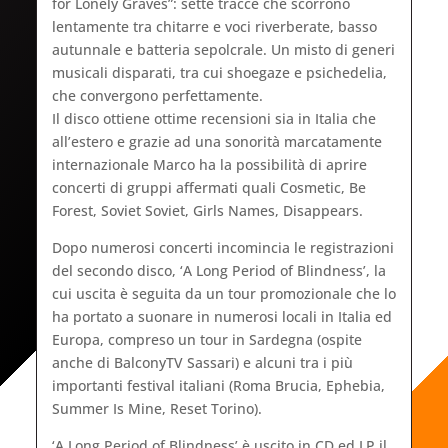
for Lonely Graves”: sette tracce che scorrono
lentamente tra chitarre e voci riverberate, basso
autunnale e batteria sepolcrale. Un misto di generi
musicali disparati, tra cui shoegaze e psichedelia,
che convergono perfettamente.
Il disco ottiene ottime recensioni sia in Italia che
all’estero e grazie ad una sonorità marcatamente
internazionale Marco ha la possibilità di aprire
concerti di gruppi affermati quali Cosmetic, Be
Forest, Soviet Soviet, Girls Names, Disappears.
Dopo numerosi concerti incomincia le registrazioni
del secondo disco, ‘A Long Period of Blindness’, la
cui uscita è seguita da un tour promozionale che lo
ha portato a suonare in numerosi locali in Italia ed
Europa, compreso un tour in Sardegna (ospite
anche di BalconyTV Sassari) e alcuni tra i più
importanti festival italiani (Roma Brucia, Ephebia,
Summer Is Mine, Reset Torino).
‘A Long Period of Blindness’ è uscito in CD ed LP il